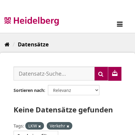
Überspringen
zum
Inhalt
Toggl
navig
Datensätze
Sortieren nach
Keine Datensätze gefunden
Tags:
LKW
Verkehr