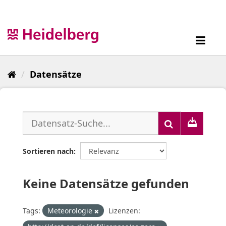
Überspringen
zum
Inhalt
Toggl
navig
Datensätze
Sortieren nach
Keine Datensätze gefunden
Tags:
Meteorologie
Lizenzen: