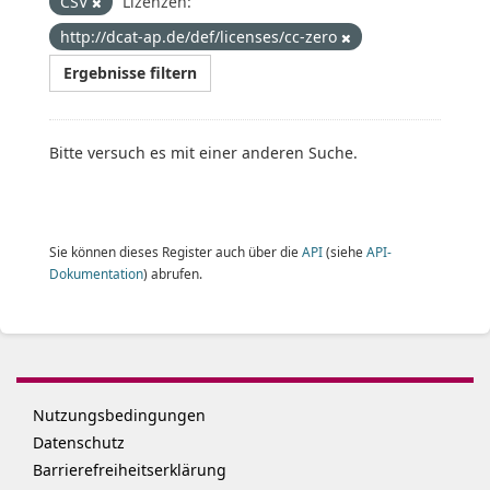
CSV
Lizenzen:
http://dcat-ap.de/def/licenses/cc-zero
Ergebnisse filtern
Bitte versuch es mit einer anderen Suche.
Sie können dieses Register auch über die
API
(siehe
API-
Dokumentation
) abrufen.
Nutzungsbedingungen
Datenschutz
Barrierefreiheitserklärung