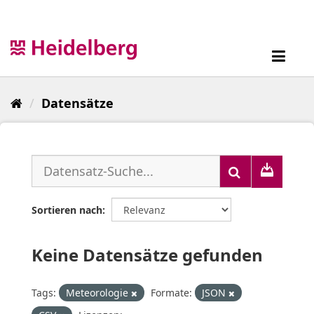
Überspringen
zum
Inhalt
Toggl
navig
Datensätze
Sortieren nach
Keine Datensätze gefunden
Tags:
Meteorologie
Formate:
JSON