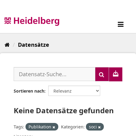
Überspringen
zum
Inhalt
Toggl
navig
Datensätze
Sortieren nach
Keine Datensätze gefunden
Tags:
Publikation
Kategorien:
soci