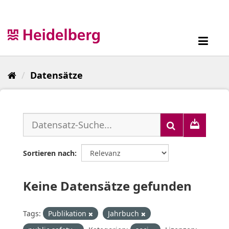
Überspringen
zum
Inhalt
Toggl
navig
Datensätze
Sortieren nach
Keine Datensätze gefunden
Tags:
Publikation
Jahrbuch