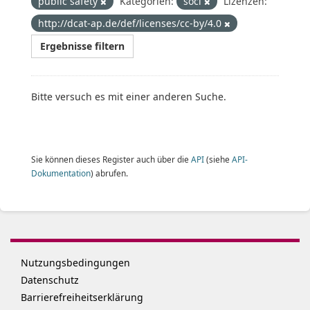
public safety
Kategorien:
soci
Lizenzen:
http://dcat-ap.de/def/licenses/cc-by/4.0
Ergebnisse filtern
Bitte versuch es mit einer anderen Suche.
Sie können dieses Register auch über die
API
(siehe
API-
Dokumentation
) abrufen.
Nutzungsbedingungen
Datenschutz
Barrierefreiheitserklärung