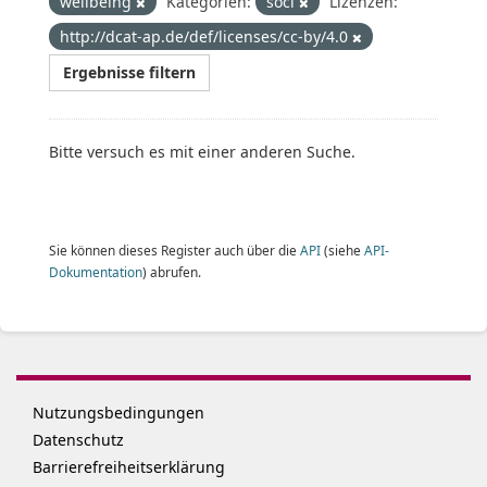
wellbeing
Kategorien:
soci
Lizenzen:
http://dcat-ap.de/def/licenses/cc-by/4.0
Ergebnisse filtern
Bitte versuch es mit einer anderen Suche.
Sie können dieses Register auch über die
API
(siehe
API-
Dokumentation
) abrufen.
Nutzungsbedingungen
Datenschutz
Barrierefreiheitserklärung