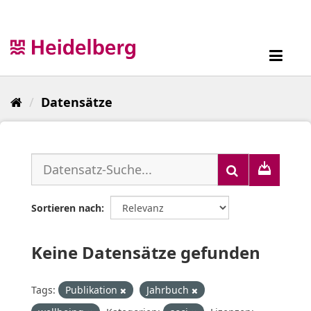
Überspringen
zum
Inhalt
Toggl
navig
Datensätze
Sortieren nach
Keine Datensätze gefunden
Tags:
Publikation
Jahrbuch