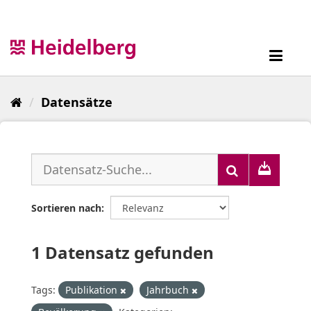
Überspringen
zum
Inhalt
Toggl
navig
Datensätze
Sortieren nach
1 Datensatz gefunden
Tags:
Publikation
Jahrbuch