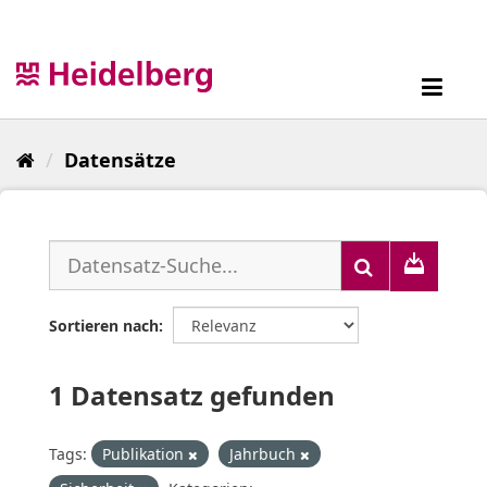
Überspringen
zum
Inhalt
Toggl
navig
Datensätze
Sortieren nach
1 Datensatz gefunden
Tags:
Publikation
Jahrbuch