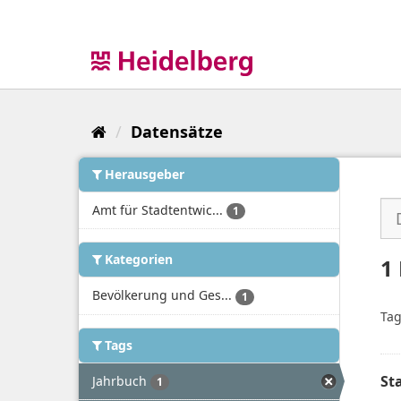
Überspringen
zum
Inhalt
Datensätze
Herausgeber
Amt für Stadtentwic...
1
Kategorien
1
Bevölkerung und Ges...
1
Tag
Tags
St
Jahrbuch
1