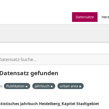
Datensätze
Her
 Datensatz gefunden
s:
Publikation
Jahrbuch
urban area
atistisches Jahrbuch Heidelberg_Kapitel Stadtgebiet