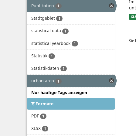
Im 
Publikation
1
unt
XL
Stadtgebiet
1
statistical data
1
Sie
statistical yearbook
1
Statistik
1
Statistikdaten
1
urban area
1
Nur häufige Tags anzeigen
Formate
PDF
1
XLSX
1