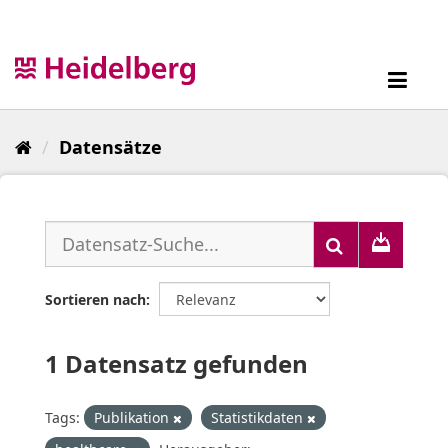
Überspringen
zum
Inhalt
Toggl
navig
Datensätze
Sortieren nach
1 Datensatz gefunden
Tags:
Publikation
Statistikdaten