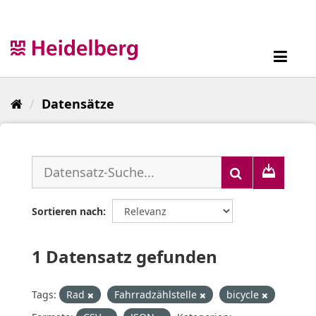
Überspringen
zum
Inhalt
Toggl
navig
Datensätze
Sortieren nach
1 Datensatz gefunden
Tags:
Rad
Fahrradzählstelle
bicycle