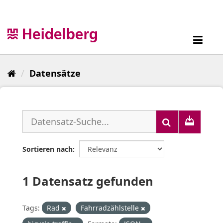
Überspringen
zum
Inhalt
Toggl
navig
Datensätze
Sortieren nach
1 Datensatz gefunden
Tags:
Rad
Fahrradzählstelle