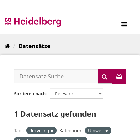
Überspringen
zum
Inhalt
Toggl
navig
Datensätze
Sortieren nach
1 Datensatz gefunden
Tags:
Recycling
Kategorien:
Umwelt