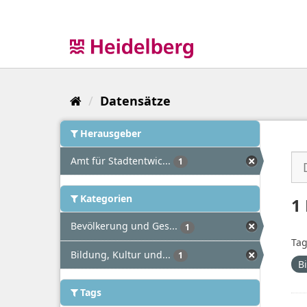
Überspringen
zum
Inhalt
Datensätze
Herausgeber
Amt für Stadtentwic...
1
Kategorien
1
Bevölkerung und Ges...
1
Tag
Bildung, Kultur und...
1
B
Tags