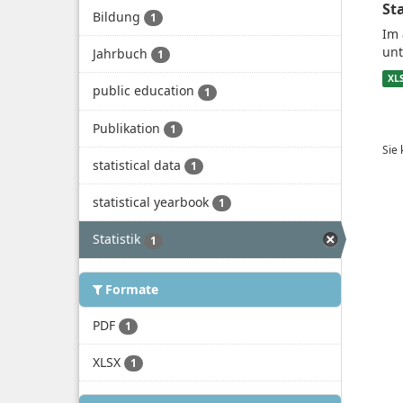
St
Bildung
1
Im 
unt
Jahrbuch
1
XL
public education
1
Publikation
1
Sie
statistical data
1
statistical yearbook
1
Statistik
1
Formate
PDF
1
XLSX
1