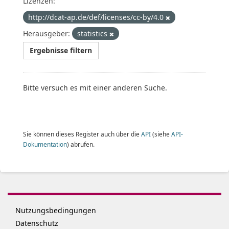
Lizenzen:
http://dcat-ap.de/def/licenses/cc-by/4.0
Herausgeber:
statistics
Ergebnisse filtern
Bitte versuch es mit einer anderen Suche.
Sie können dieses Register auch über die
API
(siehe
API-
Dokumentation
) abrufen.
Nutzungsbedingungen
Datenschutz