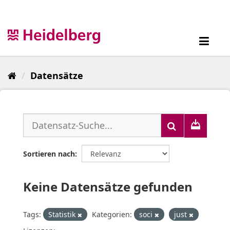
Überspringen
zum
Inhalt
Toggl
navig
Datensätze
Sortieren nach
Keine Datensätze gefunden
Tags:
Statistik
Kategorien:
soci
just