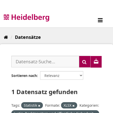
Überspringen
zum
Inhalt
Toggl
navig
Datensätze
Sortieren nach
1 Datensatz gefunden
Tags:
Statistik
Formate:
XLSX
Kategorien: