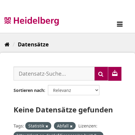
Überspringen
zum
Inhalt
Toggl
navig
Datensätze
Sortieren nach
Keine Datensätze gefunden
Tags:
Statistik
Abfall
Lizenzen: