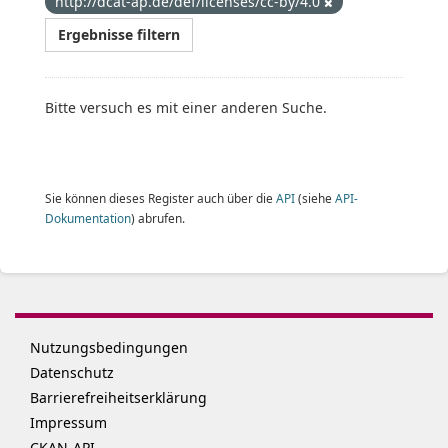
http://dcat-ap.de/def/licenses/cc-by/4.0
Ergebnisse filtern
Bitte versuch es mit einer anderen Suche.
Sie können dieses Register auch über die
API
(siehe
API-
Dokumentation
) abrufen.
Nutzungsbedingungen
Datenschutz
Barrierefreiheitserklärung
Impressum
CKAN-API