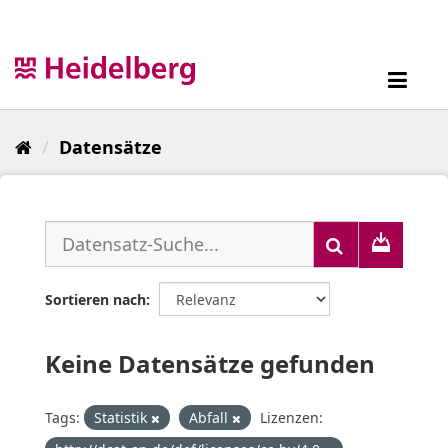
Überspringen
zum
Inhalt
Toggl
navig
Datensätze
Sortieren nach
Keine Datensätze gefunden
Tags:
Statistik
Abfall
Lizenzen: