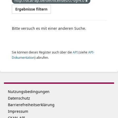
http://dcat-ap.de/def/licenses/cc-by/4.0
Ergebnisse filtern
Bitte versuch es mit einer anderen Suche.
Sie können dieses Register auch über die
API
(siehe
API-
Dokumentation
) abrufen.
Nutzungsbedingungen
Datenschutz
Barrierefreiheitserklärung
Impressum
CKAN-API