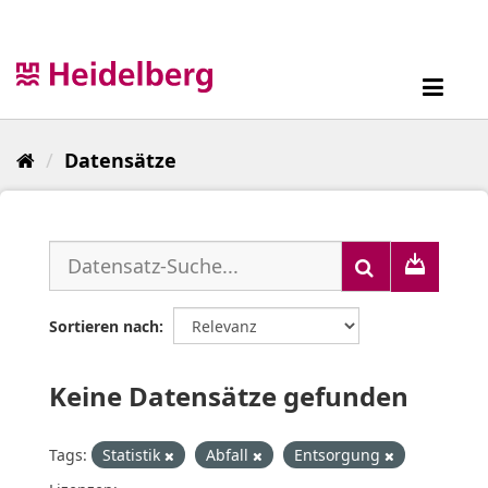
Überspringen
zum
Inhalt
Toggl
navig
Datensätze
Sortieren nach
Keine Datensätze gefunden
Tags:
Statistik
Abfall
Entsorgung