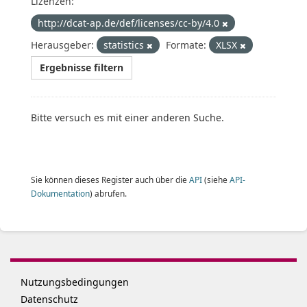
Lizenzen:
http://dcat-ap.de/def/licenses/cc-by/4.0
Herausgeber:
statistics
Formate:
XLSX
Ergebnisse filtern
Bitte versuch es mit einer anderen Suche.
Sie können dieses Register auch über die
API
(siehe
API-
Dokumentation
) abrufen.
Nutzungsbedingungen
Datenschutz