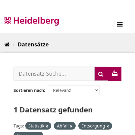
Überspringen
zum
Inhalt
Toggl
navig
Datensätze
Sortieren nach
1 Datensatz gefunden
Tags:
Statistik
Abfall
Entsorgung