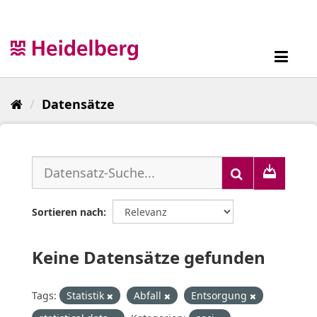
Überspringen
zum
Inhalt
Toggl
navig
Datensätze
Sortieren nach
Keine Datensätze gefunden
Tags:
Statistik
Abfall
Entsorgung