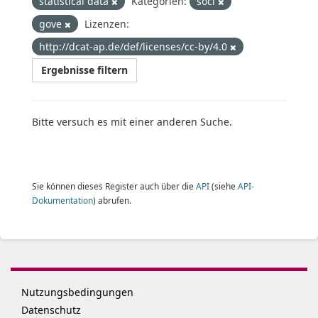
statistical data
Kategorien:
soci
gove
Lizenzen:
http://dcat-ap.de/def/licenses/cc-by/4.0
Ergebnisse filtern
Bitte versuch es mit einer anderen Suche.
Sie können dieses Register auch über die
API
(siehe
API-
Dokumentation
) abrufen.
Nutzungsbedingungen
Datenschutz