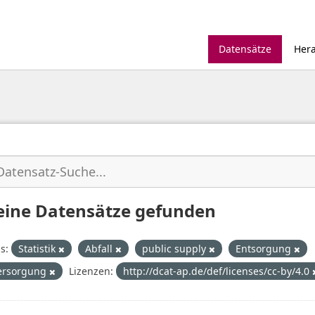
Datensätze
Her
eine Datensätze gefunden
s:
Statistik
Abfall
public supply
Entsorgung
ersorgung
Lizenzen:
http://dcat-ap.de/def/licenses/cc-by/4.0