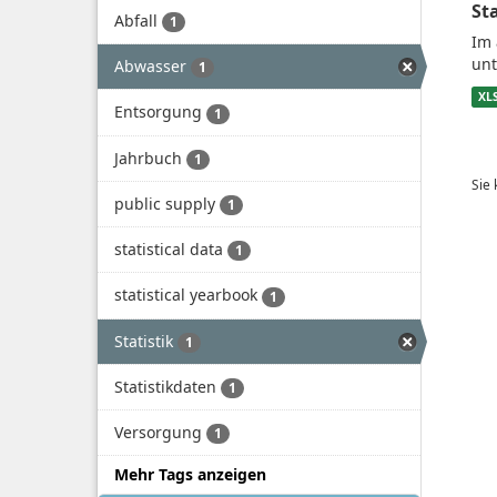
St
Abfall
1
Im 
unt
Abwasser
1
XL
Entsorgung
1
Jahrbuch
1
Sie
public supply
1
statistical data
1
statistical yearbook
1
Statistik
1
Statistikdaten
1
Versorgung
1
Mehr Tags anzeigen