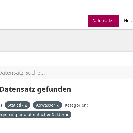
Datensätze
Her
 Datensatz gefunden
s:
Statistik
Abwasser
Kategorien:
egierung und öffentlicher Sektor