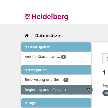
Überspringen
zum
Inhalt
Datensätze
Herausgeber
Amt für Stadtentwic...
1
Kategorien
1
Bevölkerung und Ges...
1
Tag
Regierung und öffen...
1
R
Tags