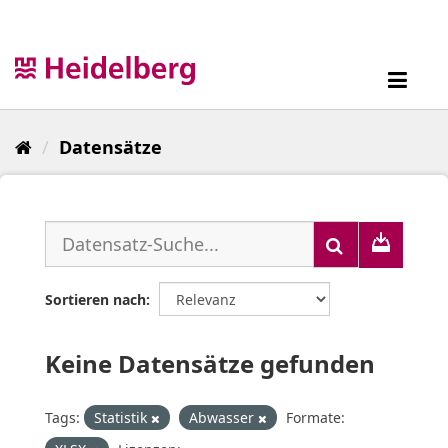
Überspringen
zum
Inhalt
Toggl
navig
Datensätze
Sortieren nach
Keine Datensätze gefunden
Tags:
Statistik
Abwasser
Formate: