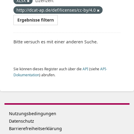
XLSX
Lizenzen:
http://dcat-ap.de/def/licenses/cc-by/4.0
Ergebnisse filtern
Bitte versuch es mit einer anderen Suche.
Sie können dieses Register auch über die
API
(siehe
API-
Dokumentation
) abrufen.
Nutzungsbedingungen
Datenschutz
Barrierefreiheitserklärung