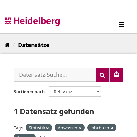
Überspringen
zum
Inhalt
Toggl
navig
Datensätze
Sortieren nach
1 Datensatz gefunden
Tags:
Statistik
Abwasser
Jahrbuch