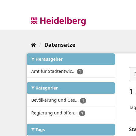
Überspringen
zum
Inhalt
Datensätze
Herausgeber
Amt für Stadtentwic...
1
Kategorien
1
Bevölkerung und Ges...
1
Tag
Regierung und öffen...
1
St
Tags