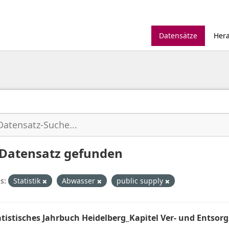
Datensätze
Her
 Datensatz gefunden
s:
Statistik
Abwasser
public supply
atistisches Jahrbuch Heidelberg_Kapitel Ver- und Entsor