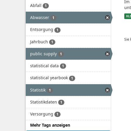
Im 
Abfall
1
unt
XL
Abwasser
1
Entsorgung
1
Sie
Jahrbuch
1
public supply
1
statistical data
1
statistical yearbook
1
Statistik
1
Statistikdaten
1
Versorgung
1
Mehr Tags anzeigen