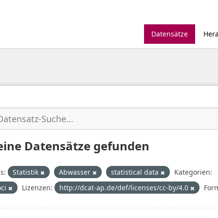
Datensätze
Her
eine Datensätze gefunden
s:
Statistik
Abwasser
statistical data
Kategorien:
oci
Lizenzen:
http://dcat-ap.de/def/licenses/cc-by/4.0
For