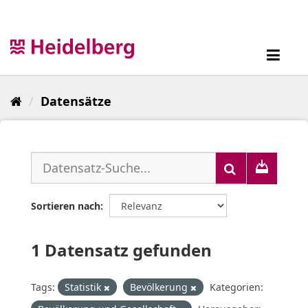
Überspringen
zum
Inhalt
Toggl
navig
Datensätze
Sortieren nach
1 Datensatz gefunden
Tags:
Statistik
Bevölkerung
Kategorien: