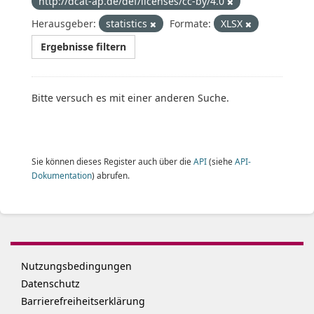
http://dcat-ap.de/def/licenses/cc-by/4.0
Herausgeber:
statistics
Formate:
XLSX
Ergebnisse filtern
Bitte versuch es mit einer anderen Suche.
Sie können dieses Register auch über die
API
(siehe
API-
Dokumentation
) abrufen.
Nutzungsbedingungen
Datenschutz
Barrierefreiheitserklärung