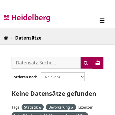
Überspringen
zum
Inhalt
Toggl
navig
Datensätze
Sortieren nach
Keine Datensätze gefunden
Tags:
Statistik
Bevölkerung
Lizenzen: