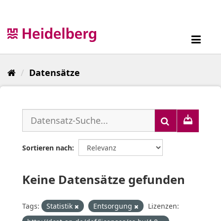
Überspringen
zum
Inhalt
Toggl
navig
Datensätze
Sortieren nach
Keine Datensätze gefunden
Tags:
Statistik
Entsorgung
Lizenzen: