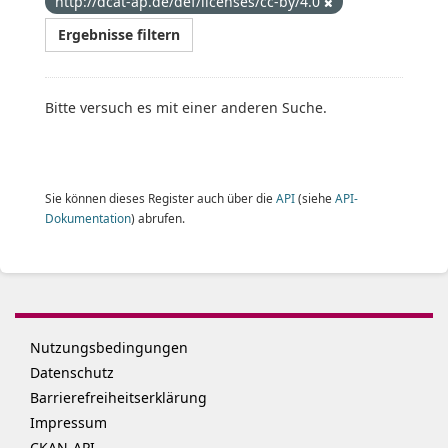
http://dcat-ap.de/def/licenses/cc-by/4.0
Ergebnisse filtern
Bitte versuch es mit einer anderen Suche.
Sie können dieses Register auch über die
API
(siehe
API-
Dokumentation
) abrufen.
Nutzungsbedingungen
Datenschutz
Barrierefreiheitserklärung
Impressum
CKAN-API