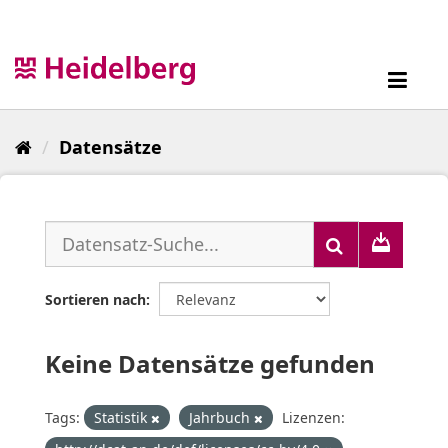
Überspringen
zum
Inhalt
Toggl
navig
Datensätze
Sortieren nach
Keine Datensätze gefunden
Tags:
Statistik
Jahrbuch
Lizenzen: