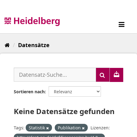
Überspringen
zum
Inhalt
Toggl
navig
Datensätze
Sortieren nach
Keine Datensätze gefunden
Tags:
Statistik
Publikation
Lizenzen: