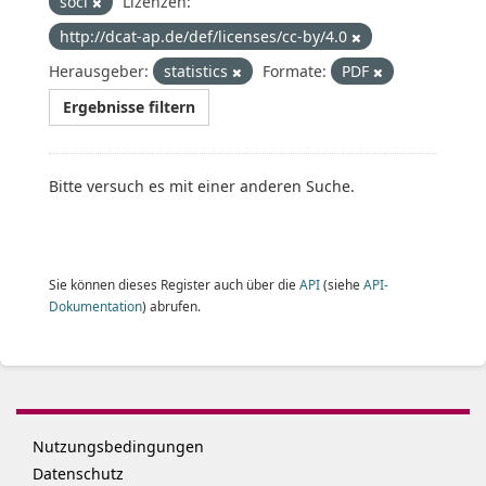
soci
Lizenzen:
http://dcat-ap.de/def/licenses/cc-by/4.0
Herausgeber:
statistics
Formate:
PDF
Ergebnisse filtern
Bitte versuch es mit einer anderen Suche.
Sie können dieses Register auch über die
API
(siehe
API-
Dokumentation
) abrufen.
Nutzungsbedingungen
Datenschutz