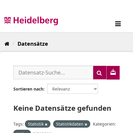
Überspringen
zum
Inhalt
Toggl
navig
Datensätze
Sortieren nach
Keine Datensätze gefunden
Tags:
Statistik
Statistikdaten
Kategorien: