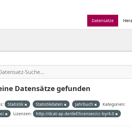
Datensätze
Her
eine Datensätze gefunden
s:
Statistik
Statistikdaten
Jahrbuch
Kategorien:
oci
Lizenzen:
http://dcat-ap.de/def/licenses/cc-by/4.0