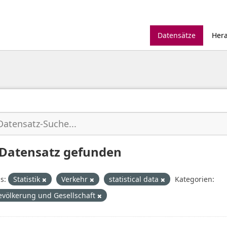
Datensätze
Her
 Datensatz gefunden
s:
Statistik
Verkehr
statistical data
Kategorien:
evölkerung und Gesellschaft