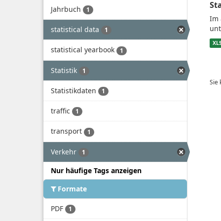
St
Jahrbuch
1
Im 
unt
statistical data
1
XL
statistical yearbook
1
Statistik
1
Sie
Statistikdaten
1
traffic
1
transport
1
Verkehr
1
Nur häufige Tags anzeigen
Formate
PDF
1