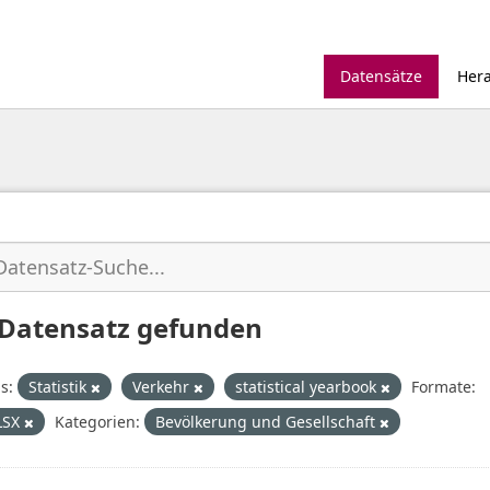
Datensätze
Her
 Datensatz gefunden
s:
Statistik
Verkehr
statistical yearbook
Formate:
LSX
Kategorien:
Bevölkerung und Gesellschaft