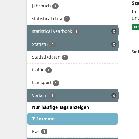
St
Jahrbuch
1
Im 
unt
statistical data
1
XL
statistical yearbook
1
Statistik
1
Sie
Statistikdaten
1
traffic
1
transport
1
Verkehr
1
Nur häufige Tags anzeigen
Formate
PDF
1