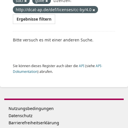
soci
gove
Lizenzen:
http://dcat-ap.de/def/licenses/cc-by/4.0
Ergebnisse filtern
Bitte versuch es mit einer anderen Suche.
Sie können dieses Register auch über die
API
(siehe
API-
Dokumentation
) abrufen.
Nutzungsbedingungen
Datenschutz
Barrierefreiheitserklärung