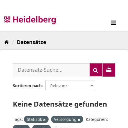
Überspringen
zum
Inhalt
Toggl
navig
Datensätze
Sortieren nach
Keine Datensätze gefunden
Tags:
Statistik
Versorgung
Kategorien: