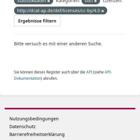
Statistikdaten
Kategorien:
soci
Lizenzen:
http://dcat-ap.de/def/licenses/cc-by/4.0
Ergebnisse filtern
Bitte versuch es mit einer anderen Suche.
Sie können dieses Register auch über die
API
(siehe
API-
Dokumentation
) abrufen.
Nutzungsbedingungen
Datenschutz
Barrierefreiheitserklärung