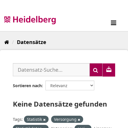
Überspringen
zum
Inhalt
Toggl
navig
Datensätze
Sortieren nach
Keine Datensätze gefunden
Tags:
Statistik
Versorgung