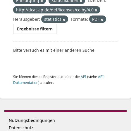
Entsorgung
Statistikdaten
Lizenzen:
http://dcat-ap.de/def/licenses/cc-by/4.0
Herausgeber:
statistics
Formate:
PDF
Ergebnisse filtern
Bitte versuch es mit einer anderen Suche.
Sie können dieses Register auch über die
API
(siehe
API-
Dokumentation
) abrufen.
Nutzungsbedingungen
Datenschutz