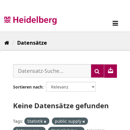
Überspringen
zum
Inhalt
Toggl
navig
Datensätze
Sortieren nach
Keine Datensätze gefunden
Tags:
Statistik
public supply