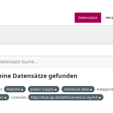
Datensätze
Her
eine Datensätze gefunden
s:
Statistik
public supply
statistical data
Kategorie
oci
Lizenzen:
http://dcat-ap.de/def/licenses/cc-by/4.0