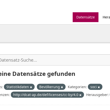
Datensätze
Her
eine Datensätze gefunden
s:
Statistikdaten
Bevölkerung
Kategorien:
soci
enzen:
http://dcat-ap.de/def/licenses/cc-by/4.0
Herausgeber: