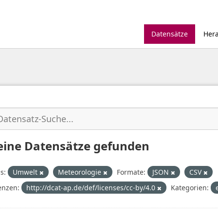
Datensätze
Her
eine Datensätze gefunden
s:
Umwelt
Meteorologie
Formate:
JSON
CSV
enzen:
http://dcat-ap.de/def/licenses/cc-by/4.0
Kategorien: