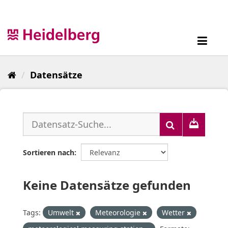
Überspringen
zum
Inhalt
Toggl
navig
Datensätze
Sortieren nach
Keine Datensätze gefunden
Tags:
Umwelt
Meteorologie
Wetter