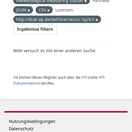
meteorological measuring station
Formate:
JSON
CSV
Lizenzen:
http://dcat-ap.de/def/licenses/cc-by/4.0
Ergebnisse filtern
Bitte versuch es mit einer anderen Suche.
Sie können dieses Register auch über die
API
(siehe
API-
Dokumentation
) abrufen.
Nutzungsbedingungen
Datenschutz