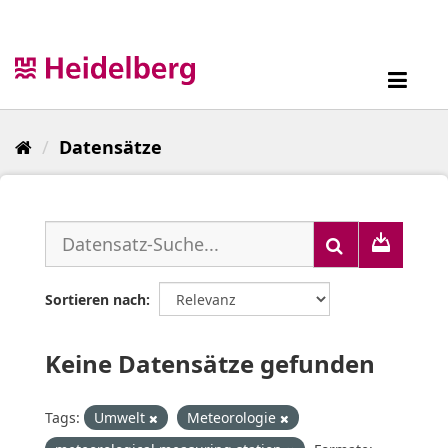
Überspringen
zum
Inhalt
Toggl
navig
Datensätze
Sortieren nach
Keine Datensätze gefunden
Tags:
Umwelt
Meteorologie