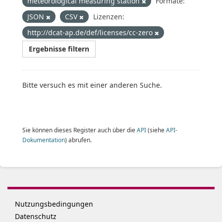
meteorological measuring station
Formate:
JSON
CSV
Lizenzen:
http://dcat-ap.de/def/licenses/cc-zero
Ergebnisse filtern
Bitte versuch es mit einer anderen Suche.
Sie können dieses Register auch über die
API
(siehe
API-
Dokumentation
) abrufen.
Nutzungsbedingungen
Datenschutz