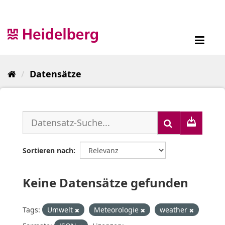
Überspringen
zum
Inhalt
Toggl
navig
Datensätze
Sortieren nach
Keine Datensätze gefunden
Tags:
Umwelt
Meteorologie
weather