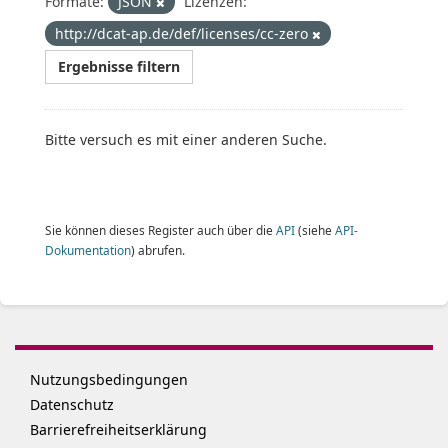
Formate:
JSON
Lizenzen:
http://dcat-ap.de/def/licenses/cc-zero
Ergebnisse filtern
Bitte versuch es mit einer anderen Suche.
Sie können dieses Register auch über die
API
(siehe
API-
Dokumentation
) abrufen.
Nutzungsbedingungen
Datenschutz
Barrierefreiheitserklärung