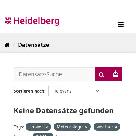
Überspringen
zum
Inhalt
Toggl
navig
Datensätze
Sortieren nach
Keine Datensätze gefunden
Tags:
Umwelt
Meteorologie
weather