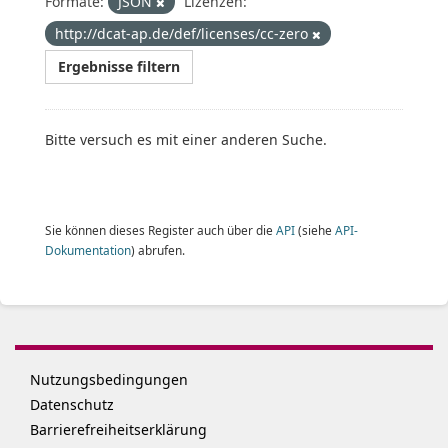
Formate:
JSON
Lizenzen:
http://dcat-ap.de/def/licenses/cc-zero
Ergebnisse filtern
Bitte versuch es mit einer anderen Suche.
Sie können dieses Register auch über die
API
(siehe
API-
Dokumentation
) abrufen.
Nutzungsbedingungen
Datenschutz
Barrierefreiheitserklärung