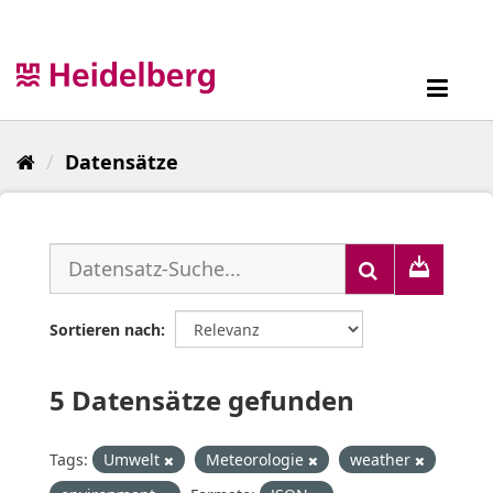
Überspringen
zum
Inhalt
Toggl
navig
Datensätze
Sortieren nach
5 Datensätze gefunden
Tags:
Umwelt
Meteorologie
weather