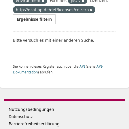
environment
Formate:
JSON
Lizenzen:
http://dcat-ap.de/def/licenses/cc-zero
Ergebnisse filtern
Bitte versuch es mit einer anderen Suche.
Sie können dieses Register auch über die
API
(siehe
API-
Dokumentation
) abrufen.
Nutzungsbedingungen
Datenschutz
Barrierefreiheitserklärung