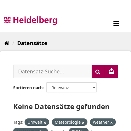
Überspringen
zum
Inhalt
Toggl
navig
Datensätze
Sortieren nach
Keine Datensätze gefunden
Tags:
Umwelt
Meteorologie
weather