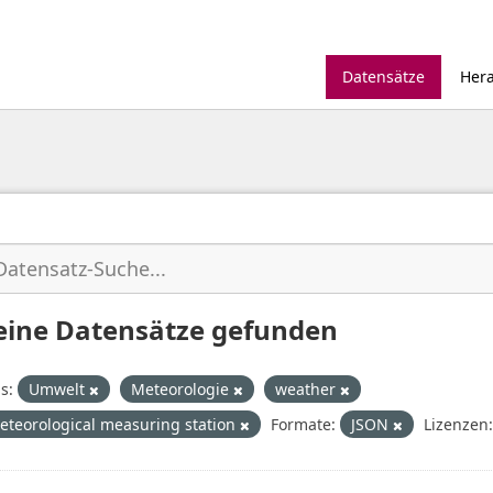
Datensätze
Her
eine Datensätze gefunden
s:
Umwelt
Meteorologie
weather
eteorological measuring station
Formate:
JSON
Lizenzen: