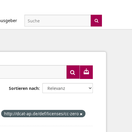
ausgeber
Sortieren nach
http://dcat-ap.de/def/licenses/cc-zero