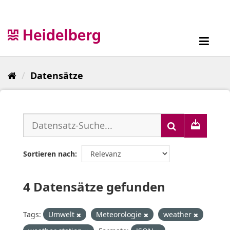
Überspringen
zum
Inhalt
Toggl
navig
Datensätze
Sortieren nach
4 Datensätze gefunden
Tags:
Umwelt
Meteorologie
weather